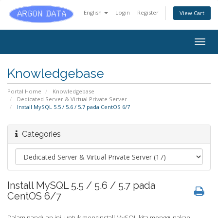
English
Login
Register
View Cart
Togg
navig
Knowledgebase
Portal Home
Knowledgebase
Dedicated Server & Virtual Private Server
Install MySQL 5.5 / 5.6 / 5.7 pada CentOS 6/7
Categories
Install MySQL 5.5 / 5.6 / 5.7 pada
CentOS 6/7
Dalam panduan ini, untuk menginstall MySQL kita menggunakan