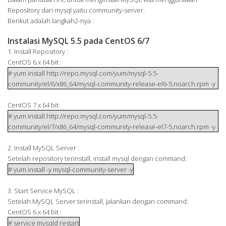
Repository dari mysql yaitu community-server.
Berikut adalah langkah2-nya :
Instalasi MySQL 5.5 pada CentOS 6/7
1. Install Repository :
CentOS 6.x 64 bit :
# yum install http://repo.mysql.com/yum/mysql-5.5-
community/el/6/x86_64/mysql-community-release-el6-5.noarch.rpm -y
CentOS 7.x 64 bit:
# yum install http://repo.mysql.com/yum/mysql-5.5-
community/el/7/x86_64/mysql-community-release-el7-5.noarch.rpm -y
2. Install MySQL Server :
Setelah repository terinstall, install mysql dengan command:
# yum install -y mysql-community-server -y
3. Start Service MySQL :
Setelah MySQL Server terinstall, jalankan dengan command:
CentOS 6.x 64 bit :
# service mysqld restart