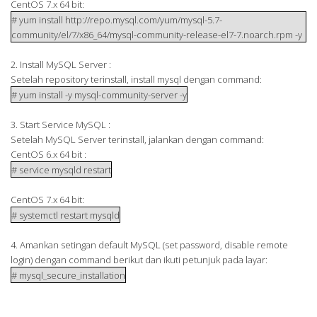
CentOS 7.x 64 bit:
# yum install http://repo.mysql.com/yum/mysql-5.7-
community/el/7/x86_64/mysql-community-release-el7-7.noarch.rpm -y
2. Install MySQL Server :
Setelah repository terinstall, install mysql dengan command:
# yum install -y mysql-community-server -y
3. Start Service MySQL :
Setelah MySQL Server terinstall, jalankan dengan command:
CentOS 6.x 64 bit :
# service mysqld restart
CentOS 7.x 64 bit:
# systemctl restart mysqld
4. Amankan setingan default MySQL (set password, disable remote
login) dengan command berikut dan ikuti petunjuk pada layar:
# mysql_secure_installation