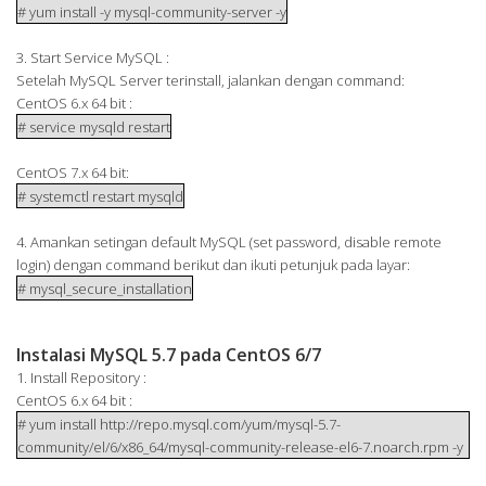
# yum install -y mysql-community-server -y
3. Start Service MySQL :
Setelah MySQL Server terinstall, jalankan dengan command:
CentOS 6.x 64 bit :
# service mysqld restart
CentOS 7.x 64 bit:
# systemctl restart mysqld
4. Amankan setingan default MySQL (set password, disable remote
login) dengan command berikut dan ikuti petunjuk pada layar:
# mysql_secure_installation
Instalasi MySQL 5.7 pada CentOS 6/7
1. Install Repository :
CentOS 6.x 64 bit :
# yum install http://repo.mysql.com/yum/mysql-5.7-
community/el/6/x86_64/mysql-community-release-el6-7.noarch.rpm -y