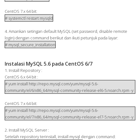
CentOS 7.x 64 bit:
# systemctl restart mysqld
4. Amankan setingan default MySQL (set password, disable remote
login) dengan command berikut dan ikuti petunjuk pada layar:
# mysql_secure_installation
Instalasi MySQL 5.6 pada CentOS 6/7
1. Install Repository :
CentOS 6.x 64 bit :
# yum install http://repo.mysql.com/yum/mysql-5.6-
community/el/6/x86_64/mysql-community-release-el6-5.noarch.rpm -y
CentOS 7.x 64 bit:
# yum install http://repo.mysql.com/yum/mysql-5.6-
community/el/7/x86_64/mysql-community-release-el7-5.noarch.rpm -y
2. Install MySQL Server :
Setelah repository terinstall, install mysql dengan command: