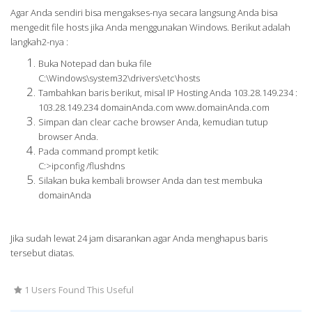
Agar Anda sendiri bisa mengakses-nya secara langsung Anda bisa
mengedit file hosts jika Anda menggunakan Windows. Berikut adalah
langkah2-nya :
Buka Notepad dan buka file
C:\Windows\system32\drivers\etc\hosts
Tambahkan baris berikut, misal IP Hosting Anda 103.28.149.234 :
103.28.149.234 domainAnda.com www.domainAnda.com
Simpan dan clear cache browser Anda, kemudian tutup
browser Anda.
Pada command prompt ketik:
C:>ipconfig /flushdns
Silakan buka kembali browser Anda dan test membuka
domainAnda
Jika sudah lewat 24 jam disarankan agar Anda menghapus baris
tersebut diatas.
1 Users Found This Useful