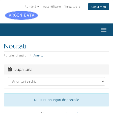
Română
Autentificare
Înregistrare
Coșul meu
Togg
navig
Noutăți
Portalul clienților
Anunțuri
După lună
Nu sunt anunțuri disponibile