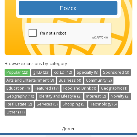
Поиск
Browse extensions by category
Popular (22)
gTLD (23)
ccTLD (12)
Specialty (8)
Sponsored (3)
Arts and Entertainment (3)
Business (4)
Community (2)
Education (4)
Featured (17)
Food and Drink (1)
Geographic (1)
Geography (10)
Identity and Lifestyle (2)
Interest (2)
Novelty (2)
Real Estate (2)
Services (5)
Shopping (5)
Technology (6)
Other (11)
Домен