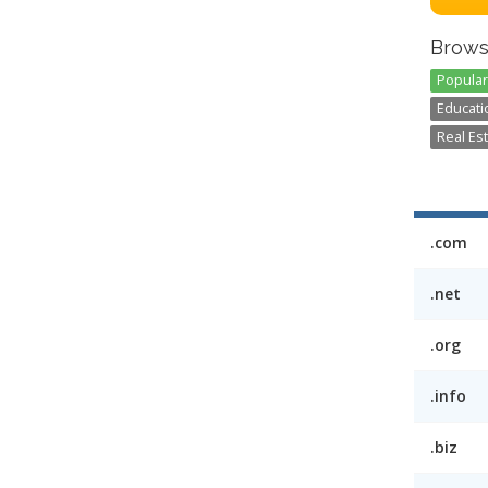
Brows
Popular 
Educatio
Real Est
.com
.net
.org
.info
.biz