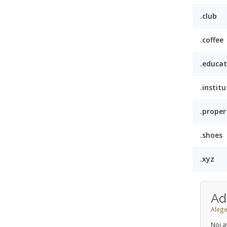
.club
.coffee
.educat
.institu
.proper
.shoes
.xyz
Ad
Alege
Noi a