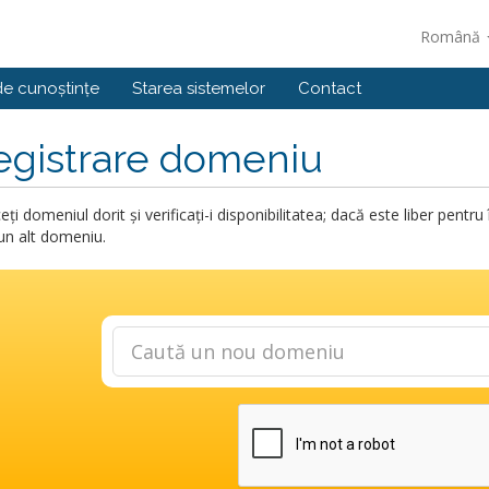
Română
de cunoștințe
Starea sistemelor
Contact
egistrare domeniu
eți domeniul dorit și verificați-i disponibilitatea; dacă este liber pent
 un alt domeniu.