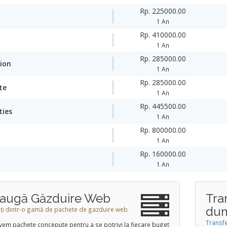
Rp. 225000.00
1 An
Rp. 410000.00
1 An
Rp. 285000.00
ion
1 An
Rp. 285000.00
te
1 An
Rp. 445500.00
ties
1 An
Rp. 800000.00
1 An
Rp. 160000.00
1 An
augă Găzduire Web
Tra
dum
ți dintr-o gamă de pachete de gazduire web
Transf
vem pachete concepute pentru a se potrivi la fiecare buget