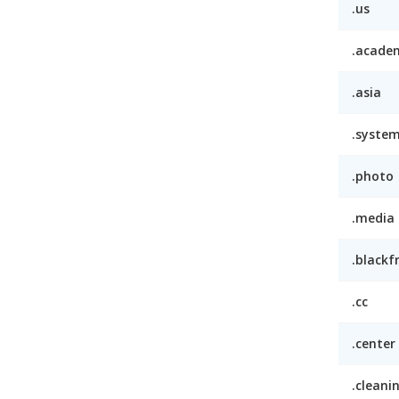
.us
.acade
.asia
.syste
.photo
.media
.blackf
.cc
.center
.cleani