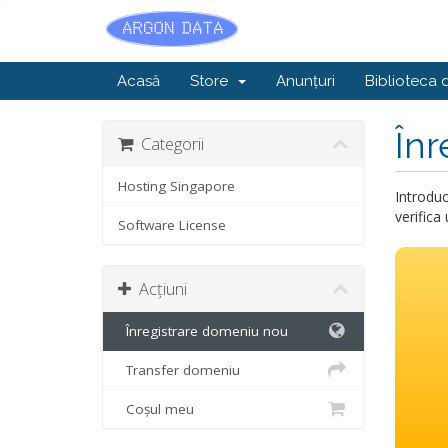
Acasă
Store
Anunțuri
Biblioteca 
Înr
Categorii
Hosting Singapore
Introduc
verifica
Software License
Acțiuni
Înregistrare domeniu nou
Transfer domeniu
Coșul meu