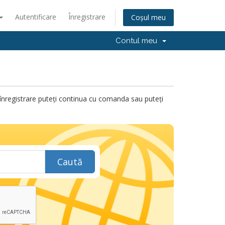
Autentificare
Înregistrare
Coșul meu
Contul meu
ru înregistrare puteți continua cu comanda sau puteți
Caută