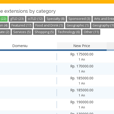
e extensions by category
(22)
gTLD (23)
ccTLD (12)
Specialty (8)
Sponsored (3)
Arts and Ente
n (4)
Featured (17)
Food and Drink (1)
Geographic (1)
Geography (10
ate (2)
Services (5)
Shopping (5)
Technology (6)
Other (11)
Domeniu
New Price
Rp. 175000.00
1 An
Rp. 170000.00
1 An
Rp. 185000.00
1 An
Rp. 185000.00
1 An
Rp. 190000.00
1 An
Rp. 130000.00