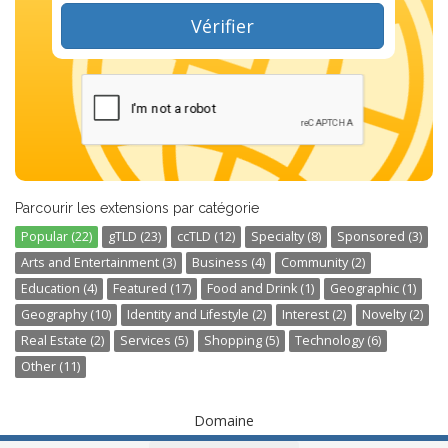
Vérifier
Parcourir les extensions par catégorie
Popular (22)
gTLD (23)
ccTLD (12)
Specialty (8)
Sponsored (3)
Arts and Entertainment (3)
Business (4)
Community (2)
Education (4)
Featured (17)
Food and Drink (1)
Geographic (1)
Geography (10)
Identity and Lifestyle (2)
Interest (2)
Novelty (2)
Real Estate (2)
Services (5)
Shopping (5)
Technology (6)
Other (11)
Domaine